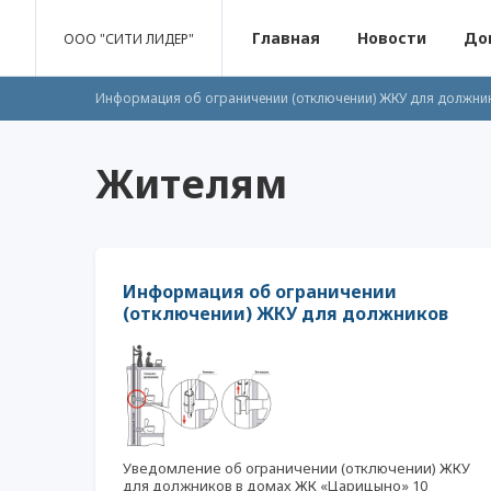
Главная
Новости
До
ООО "СИТИ ЛИДЕР"
Информация об ограничении (отключении) ЖКУ для должни
Интернет-провайдеры в домах ЖК «Царицыно»
Сведен
Жителям
Перечень предлагаемых управляющей организацией работ и
Информация об ограничении
(отключении) ЖКУ для должников
Уведомление об ограничении (отключении) ЖКУ
для должников в домах ЖК «Царицыно» 10