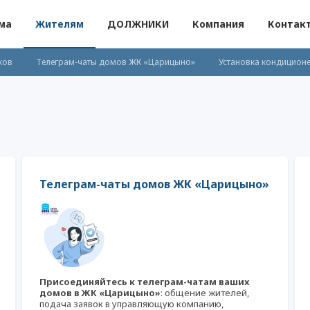
ма
Жителям
ДОЛЖНИКИ
Компания
Контак
ков
Телеграм-чаты домов ЖК «Царицыно»
Установка кондицион
ия о тарифах на 2025 год Управляющая компания «Сити Лидер»
 услуг
Раскрытие информации
Телеграм-чаты домов ЖК «Царицыно»
Присоединяйтесь к телеграм-чатам ваших
домов в ЖК «Царицыно»
: общение жителей,
подача заявок в управляющую компанию,