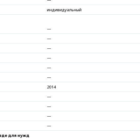
—
индивидуальный
—
—
—
—
—
—
2014
—
—
—
—
езде для нужд