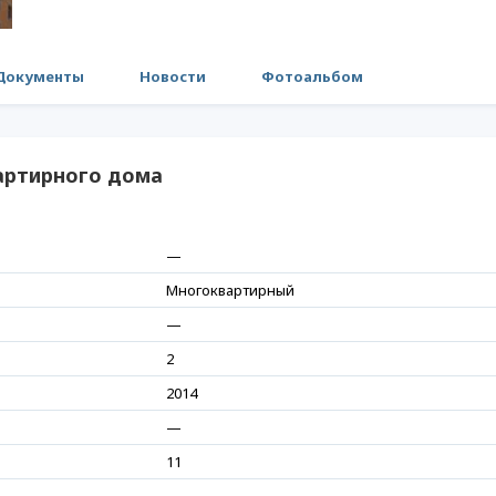
Документы
Новости
Фотоальбом
артирного дома
—
Многоквартирный
—
2
2014
—
11