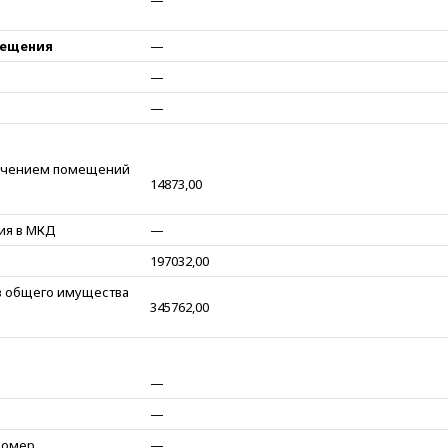
—
мещения
—
—
—
ючением помещений
14873,00
ия в МКД
—
197032,00
в общего имущества
345762,00
—
—
номер
—